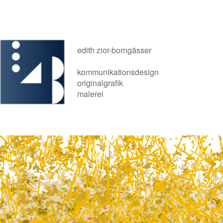
edith zior-borngässer
kommunikationsdesign
originalgrafik
malerei